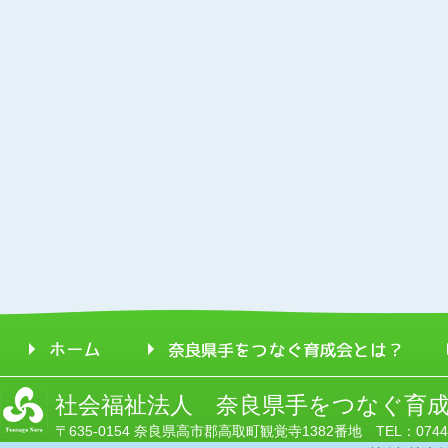
社会福祉法人 奈良県手をつなぐ育
〒635-0154 奈良県高市郡高取町観覚寺1382番地 TEL：0744-52-