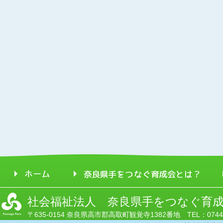
社会福祉法人 奈良県手をつなぐ育
〒635-0154 奈良県高市郡高取町観覚寺1382番地 TEL：0744-52-