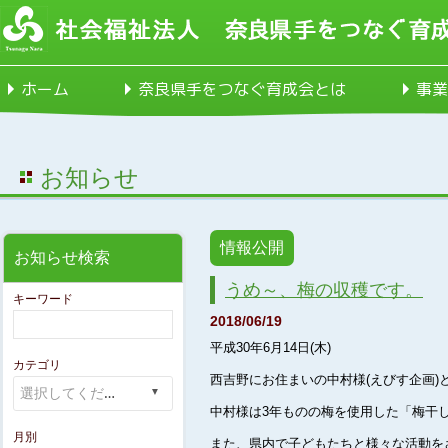
ホーム
奈良県手をつなぐ育成会とは
事業
お知らせ
情報公開
お知らせ検索
うめ～、梅の収穫です。
キーワード
2018/06/19
平成30年6月14日(木)
カテゴリ
西吉野にお住まいの中村様(えびす企画
中村様は3年ものの梅を使用した「梅干
月別
また、県内で子どもたちと様々な活動を