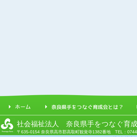
社会福祉法人 奈良県手をつなぐ育
〒635-0154 奈良県高市郡高取町観覚寺1382番地 TEL：0744-52-