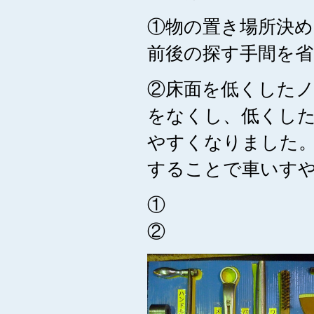
①物の置き場所決
前後の探す手間を
②床面を低くした
をなくし、低くし
やすくなりました
することで車いす
②