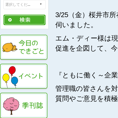
3/25（金）桜井
伺いました。
エム・ディー様は
促進を企図して、
『ともに働く～企
管理職の皆さんを対
質問やご意見を積