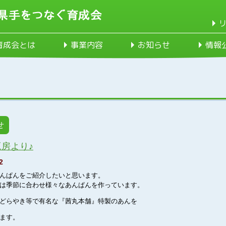
育成会とは
事業内容
お知らせ
情報
せ
房より♪
2
んぱんをご紹介したいと思います。
は季節に合わせ様々なあんぱんを作っています。
どらやき等で有名な『茜丸本舗』特製のあんを
ます。