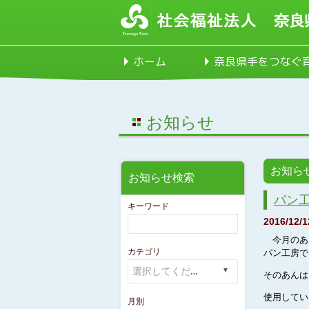
ホーム
奈良県手をつなぐ
お知らせ
お知ら
お知らせ検索
パン工
キーワード
2016/12/1
今月のあ
カテゴリ
パン工房で
そのあんは
使用してい
月別