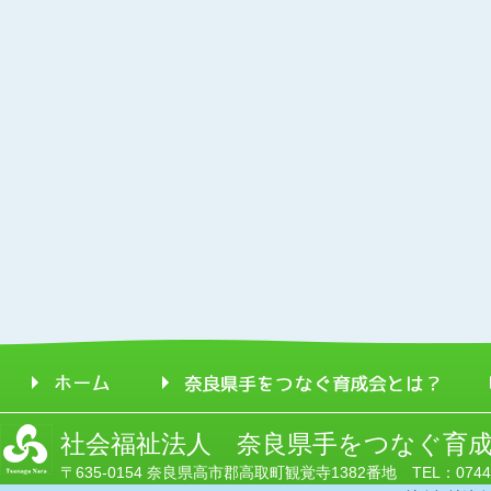
社会福祉法人 奈良県手をつなぐ育
〒635-0154 奈良県高市郡高取町観覚寺1382番地 TEL：0744-52-