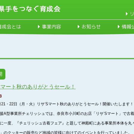
育成会とは
事業内容
お知らせ
情報
開
Sマート秋のありがとうセール！
3
月21・22日（月・火）リサ‘Sマート秋のありがとうセール！
開催いたします！
援A型事業所チェリッシュでは、奈良市小川町のお店「リサ‘Sマート」で古
に一度、『チェリッシュ古着フェア』と題して神殿町にある事業所本体を丸
」のクッキーの販売など地域の皆様に向けてのイベントを行っていました。