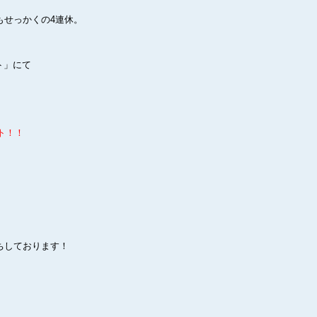
もせっかくの4連休。
ト」にて
ト！！
ちしております！