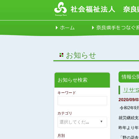
ホーム
奈良県手をつなぐ
お知らせ
情報公
お知らせ検索
リサ‘
キーワード
2020/09/0
令和2年9
カテゴリ
就労継続支
昨年より年
月別
「野の花舎