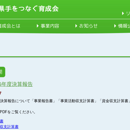
育成会とは
事業内容
お知らせ
情報
開
5年度決算報告
7
度決算報告について「事業報告書」「事業活動収支計算書」「資金収支計算書
PDFをご覧ください。
書
収支計算書