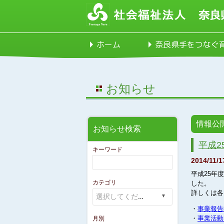
ホーム
奈良県手をつなぐ
お知らせ
情報公
お知らせ検索
平成2
キーワード
2014/11/1
平成25年
カテゴリ
した。
詳しくは各
・
事業報告
・
事業活動
月別