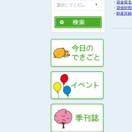
・
資金収支
・
貸借対照
・
財産目録