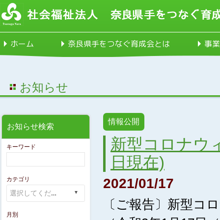
ホーム
奈良県手をつなぐ育成会とは
事業
お知らせ
情報公開
お知らせ検索
新型コロナウィ
キーワード
日現在)
カテゴリ
2021/01/17
〔ご報告〕新型コ
月別