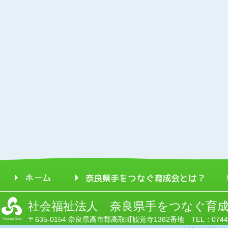
社会福祉法人 奈良県手をつなぐ育
〒635-0154 奈良県高市郡高取町観覚寺1382番地 TEL：0744-52-