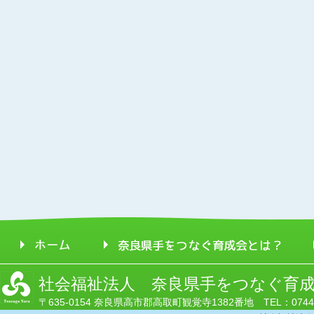
社会福祉法人 奈良県手をつなぐ育
〒635-0154 奈良県高市郡高取町観覚寺1382番地 TEL：0744-52-