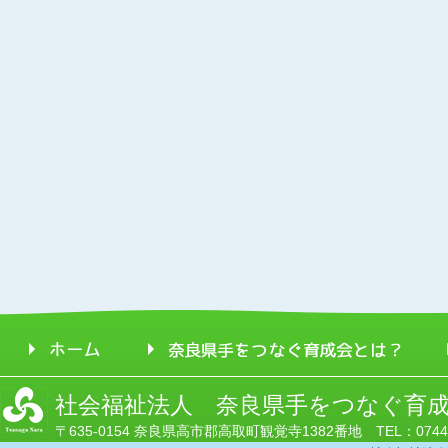
社会福祉法人 奈良県手をつなぐ育
〒635-0154 奈良県高市郡高取町観覚寺1382番地 TEL：0744-52-