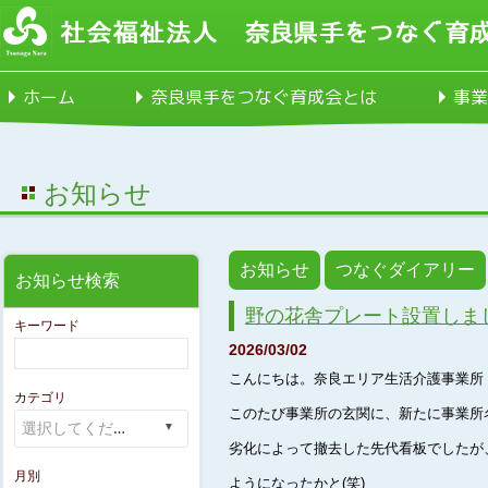
ホーム
奈良県手をつなぐ育成会とは
事業
お知らせ
お知らせ
つなぐダイアリー
お知らせ検索
野の花舎プレート設置しま
キーワード
2026/03/02
こんにちは。奈良エリア生活介護事業所
カテゴリ
このたび事業所の玄関に、新たに事業所
劣化によって撤去した先代看板でしたが
月別
ようになったかと(笑)