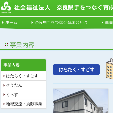
ホーム
奈良県手をつなぐ育成会とは
事業
事業内容
事業内容
はたらく・すごす
そうだん
くらす
地域交流・貢献事業