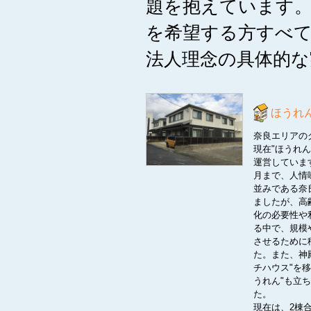
題を抱えています。
を希望する方すべ
法人理念の具体的
ほうれ
奈良エリアの
現在"ほうれん
運営していま
月まで、人情
並みである奈
ましたが、高
化の必要性や
る中で、規模
させるために
た。また、神
チハウス"を
うれん"も立
た。
現在は、2棟