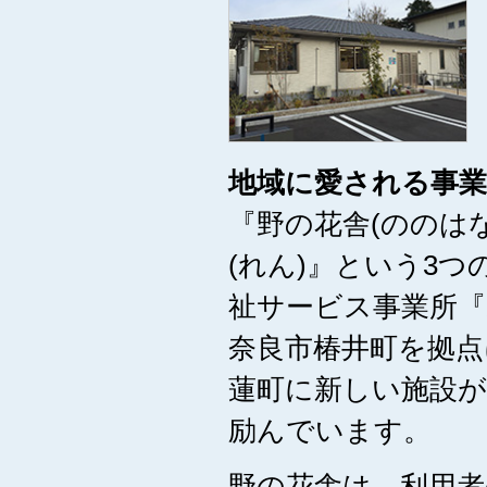
地域に愛される事
『野の花舎(ののは
(れん)』という3
祉サービス事業所
奈良市椿井町を拠点
蓮町に新しい施設が
励んでいます。
野の花舎は、利用者