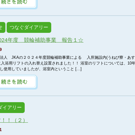
せ
つなぐダイアリー
024年度 競輪補助事業 報告１☆
9
人 JKAの２０２４年度競輪補助事業による 入所施設内(うねび寮・あ
に入浴用リフトの入れ替え設置されました！！ 浴室のリフトについては、10
し使用していましたが、浴室内ということ […]
ダイアリー
す！！（２）
1