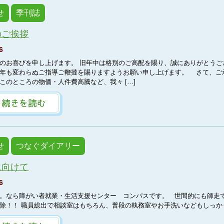
せ
季刊誌
のご挨拶
6
のお喜びを申し上げます。 旧年中は格別のご高配を賜り、誠にありがとうご
年も変わらぬご指導ご鞭撻を賜りますようお願い申し上げます。 さて、ご
このところの物価・人件費高騰など、我々 […]
せ
つなぐダイアリー
に向けて
6
。なら障がい者就業・生活支援センター コンパスです。 世間的にも師走
除！！ 職員総出で相談室はもちろん、普段の執務室やお手洗いなどもしっかりと