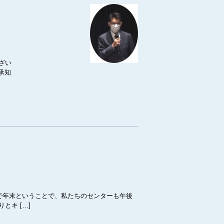
ざい
承知
で年末ということで、私たちのセンターも午後
キ […]