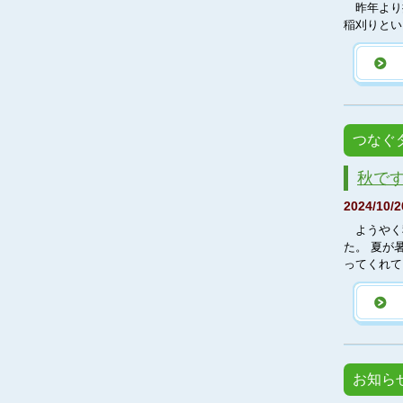
昨年より挑
稲刈りとい
つなぐ
秋で
2024/10/2
ようやく秋
た。 夏が
ってくれて
お知ら