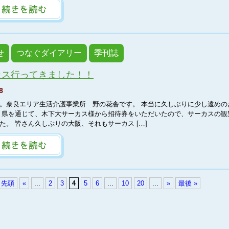
せ
つなぐダイアリー
季刊誌
カス行ってきました！！
8
。奈良エリア生活介護事業所 野の花舎です。 本当に久しぶりに少し遠めの
 県を通じて、木下大サーカス様から招待券をいただいたので、サーカスの観
た。 皆さん久しぶりの大阪、それもサーカス […]
« 先頭
«
...
2
3
4
5
6
...
10
20
...
»
最後 »