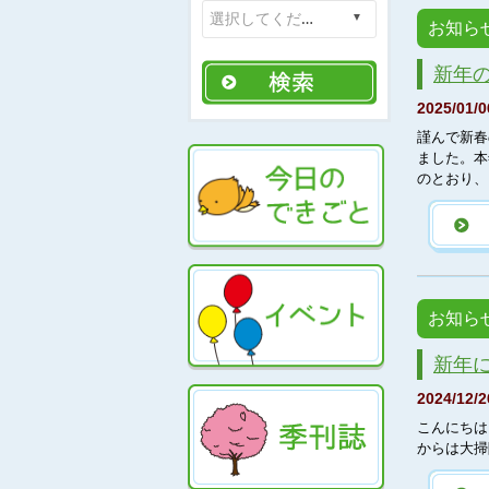
お知ら
新年
2025/01/0
謹んで新春
ました。本
のとおり、
お知ら
新年
2024/12/2
こんにちは
からは大掃