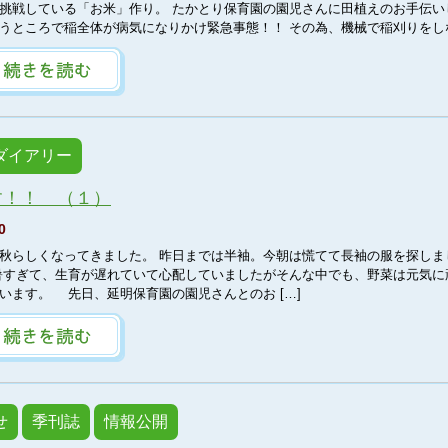
戦している「お米」作り。 たかとり保育園の園児さんに田植えのお手伝い
うところで稲全体が病気になりかけ緊急事態！！ その為、機械で稲刈りをしな
ダイアリー
す！！ （１）
0
らしくなってきました。 昨日までは半袖。今朝は慌てて長袖の服を探しま
暑すぎて、生育が遅れていて心配していましたがそんな中でも、野菜は元気に
います。 先日、延明保育園の園児さんとのお […]
せ
季刊誌
情報公開