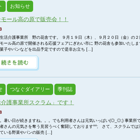
ト
お知らせ
ンモール高の原で販売会！！
3
生活介護事業所 野の花舎です。 ９月１９日（木）、９月２０日（金）の２
モール高の原で開催される応援フェアにぎわい市に 野の花舎も参加いたしま
菓子やパンなどを出品予定ですので是非お立ち […]
せ
つなぐダイアリー
季刊誌
活介護事業所スクラム」です！
8
。暑い日が続きますね。。。でも利用者さんは元気いっぱい(◎_◎;) 事業所
者さんの元気さを奪う見習うべく奮闘しております^^; さて、スクラムでは
ている野菜やパンの販売 […]