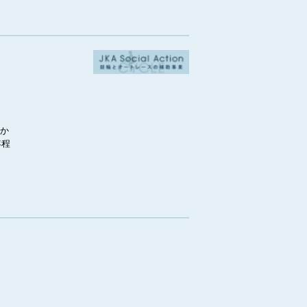
すか
年程