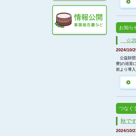
お知ら
☆2
2024/10/2
公益財団法
寮)の浴室
前より導入
つなぐ
秋で
2024/10/2