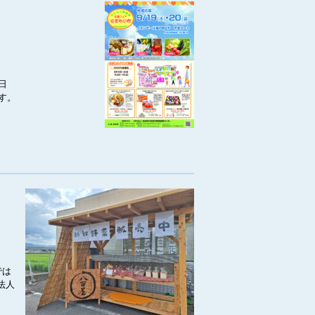
日
す。
では
法人